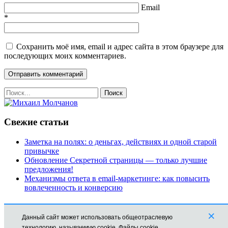
Email
*
Сохранить моё имя, email и адрес сайта в этом браузере для
последующих моих комментариев.
Свежие статьи
Заметка на полях: о деньгах, действиях и одной старой
привычке
Обновление Секретной страницы — только лучшие
предложения!
Механизмы ответа в email-маркетинге: как повысить
вовлеченность и конверсию
Рубрики
×
Данный сайт может использовать общеотраслевую
Автоматизация
технологию, называемую cookie. Файлы cookie