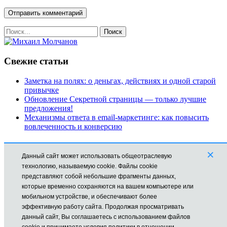
Свежие статьи
Заметка на полях: о деньгах, действиях и одной старой
привычке
Обновление Секретной страницы — только лучшие
предложения!
Механизмы ответа в email-маркетинге: как повысить
вовлеченность и конверсию
Рубрики
×
Данный сайт может использовать общеотраслевую
Автоматизация
технологию, называемую cookie. Файлы cookie
Заработок в Интернете
представляют собой небольшие фрагменты данных,
Новости
которые временно сохраняются на вашем компьютере или
Обучение
мобильном устройстве, и обеспечивают более
Продвижение
эффективную работу сайта. Продолжая просматривать
Технические моменты
данный сайт, Вы соглашаетесь с использованием файлов