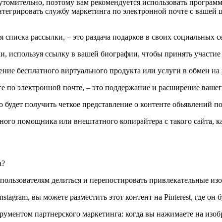
томительно, поэтому вам рекомендуется использовать программ
интегрировать службу маркетинга по электронной почте с вашей 
 списка рассылки, – это раздача подарков в своих социальных се
и, используя ссылку в вашей биографии, чтобы принять участие
жение бесплатного виртуального продукта или услуги в обмен на
ге по электронной почте, – это поддержание и расширение вашег
о будет получить четкое представление о контенте обьявлений п
ного помощника или внештатного копирайтера с такого сайта, как
т пользователям делиться и перепостировать привлекательные из
stagram, вы можете разместить этот контент на Pinterest, где он
струментом партнерского маркетинга: когда вы нажимаете на изоб