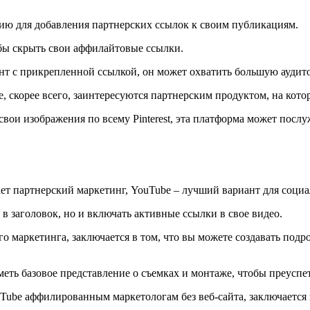
цию для добавления партнерских ссылок к своим публикациям.
обы скрыть свои аффилайтовые ссылки.
тент с прикрепленной ссылкой, он может охватить большую ауди
, скорее всего, заинтересуются партнерским продуктом, на кото
свои изображения по всему Pinterest, эта платформа может пос
ет партнерский маркетинг, YouTube – лучший вариант для социа
в заголовок, но и включать активные ссылки в свое видео.
го маркетинга, заключается в том, что вы можете создавать по
еть базовое представление о съемках и монтаже, чтобы преуспет
uTube аффилированным маркетологам без веб-сайта, заключается