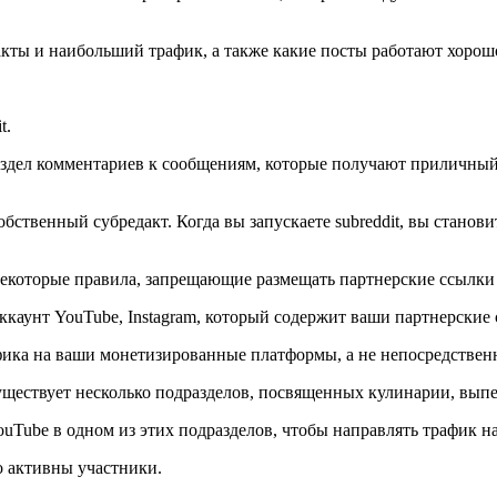
акты и наибольший трафик, а также какие посты работают хорош
t.
аздел комментариев к сообщениям, которые получают приличный 
обственный субредакт. Когда вы запускаете subreddit, вы станов
некоторые правила, запрещающие размещать партнерские ссылки 
аккаунт YouTube, Instagram, который содержит ваши партнерские
афика на ваши монетизированные платформы, а не непосредствен
уществует несколько подразделов, посвященных кулинарии, выпе
ouTube в одном из этих подразделов, чтобы направлять трафик н
о активны участники.