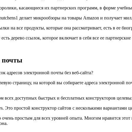
оролики, касающиеся их партнерских программ, в форме учебны
elhutchens1 делает микрообзоры на товары Amazon и получает ми
ылки на все продукты, которые она рассматривает, есть в ее био
 есть дерево ссылок, которое включает в себя все ее партнерские
й почты
сок адресов электронной почты без веб-сайта?
елевую страницу, на которой вы собираете адреса электронной п
том всех доступных быстрых и бесплатных конструкторов целевы
es. Это простой конструктор сайтов с несколькими вариантами ц
го очень простым для всех уровней опыта. Многим нравится это
она.