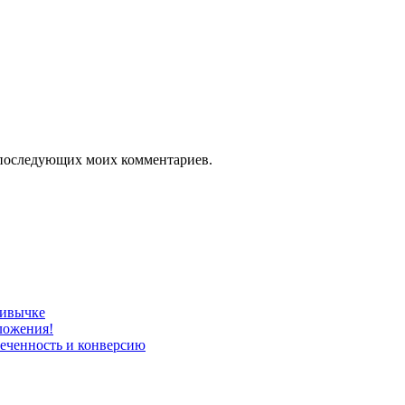
ля последующих моих комментариев.
ривычке
ложения!
леченность и конверсию