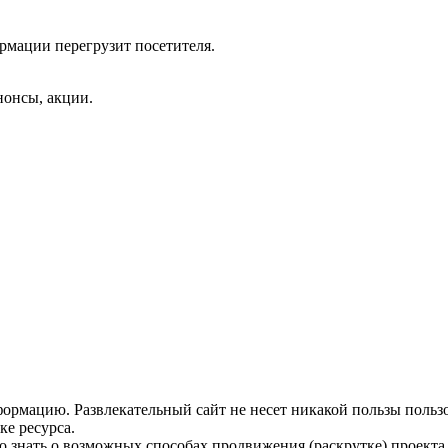
ормации перегрузит посетителя.
нонсы, акции.
ормацию. Развлекательный сайт не несет никакой пользы польз
ке ресурса.
 знать о возможных способах продвижения (раскрутке) проекта,