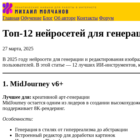
Главная
Обучение
Блог
Об авторе
Контакты
Форум
Топ-12 нейросетей для генера
27 марта, 2025
В 2025 году нейросети для генерации и редактирования изобр
пользователей. В этой статье — 12 лучших ИИ-инструментов, 
1. MidJourney v6+
Лучшее для:
креативной арт-генерации
MidJourney остается одним из лидеров в создании высокохудо
поддерживает 8K-рендеринг.
Особенности:
Генерация в стилях от гиперреализма до абстракции
Встроенный редактор для доработки картинок