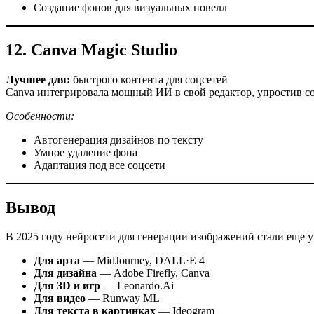
Создание фонов для визуальных новелл
12. Canva Magic Studio
Лучшее для:
быстрого контента для соцсетей
Canva интегрировала мощный ИИ в свой редактор, упростив соз
Особенности:
Автогенерация дизайнов по тексту
Умное удаление фона
Адаптация под все соцсети
Вывод
В 2025 году нейросети для генерации изображений стали еще ум
Для арта
— MidJourney, DALL·E 4
Для дизайна
— Adobe Firefly, Canva
Для 3D и игр
— Leonardo.Ai
Для видео
— Runway ML
Для текста в картинках
— Ideogram