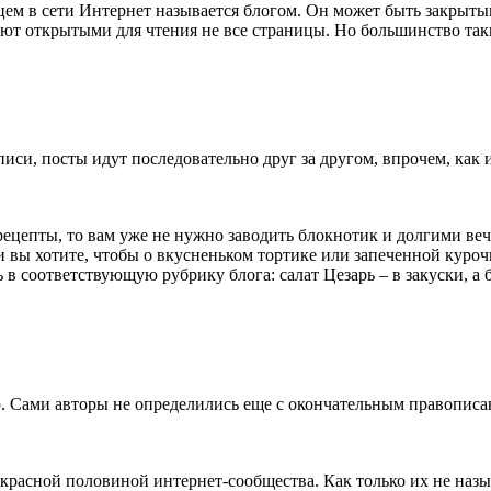
ем в сети Интернет называется блогом. Он может быть закрытым,
ют открытыми для чтения не все страницы. Но большинство так
аписи, посты идут последовательно друг за другом, впрочем, как
рецепты, то вам уже не нужно заводить блокнотик и долгими ве
 вы хотите, чтобы о вкусненьком тортике или запеченной курочк
 в соответствующую рубрику блога: салат Цезарь – в закуски, а
р. Сами авторы не определились еще с окончательным правописан
екрасной половиной интернет-сообщества. Как только их не наз