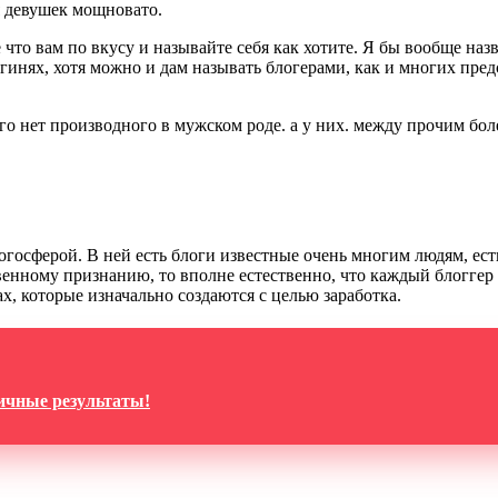
я девушек мощновато.
 что вам по вкусу и называйте себя как хотите. Я бы вообще на
огинях, хотя можно и дам называть блогерами, как и многих п
 нет производного в мужском роде. а у них. между прочим более 
осферой. В ней есть блоги известные очень многим людям, есть 
нному признанию, то вполне естественно, что каждый блоггер 
ах, которые изначально создаются с целью заработка.
личные результаты!