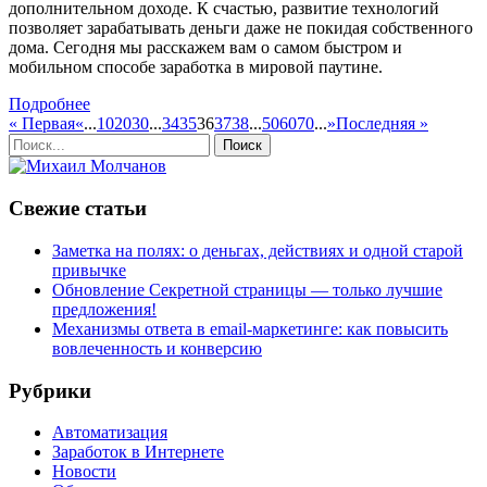
дополнительном доходе. К счастью, развитие технологий
позволяет зарабатывать деньги даже не покидая собственного
дома. Сегодня мы расскажем вам о самом быстром и
мобильном способе заработка в мировой паутине.
Подробнее
« Первая
«
...
10
20
30
...
34
35
36
37
38
...
50
60
70
...
»
Последняя »
Свежие статьи
Заметка на полях: о деньгах, действиях и одной старой
привычке
Обновление Секретной страницы — только лучшие
предложения!
Механизмы ответа в email-маркетинге: как повысить
вовлеченность и конверсию
Рубрики
Автоматизация
Заработок в Интернете
Новости