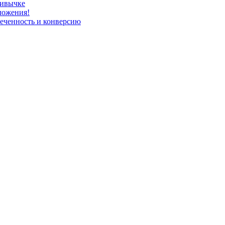
ривычке
ложения!
леченность и конверсию