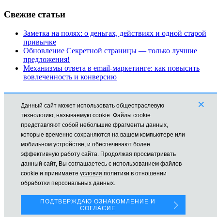
Свежие статьи
Заметка на полях: о деньгах, действиях и одной старой
привычке
Обновление Секретной страницы — только лучшие
предложения!
Механизмы ответа в email-маркетинге: как повысить
вовлеченность и конверсию
Рубрики
×
Данный сайт может использовать общеотраслевую
Автоматизация
технологию, называемую cookie. Файлы cookie
Заработок в Интернете
представляют собой небольшие фрагменты данных,
Новости
которые временно сохраняются на вашем компьютере или
Обучение
мобильном устройстве, и обеспечивают более
Продвижение
эффективную работу сайта. Продолжая просматривать
Технические моменты
данный сайт, Вы соглашаетесь с использованием файлов
cookie и принимаете
условия
политики в отношении
Все права защищены © mikhailmolchanov.ru Молчанов Михаил
обработки персональных данных.
На сайте используется Cookies для наилучшего
представления.
ПОДТВЕРЖДАЮ ОЗНАКОМЛЕНИЕ И
СОГЛАСИЕ
Если Вы продолжаете использовать сайт, мы будем считать,