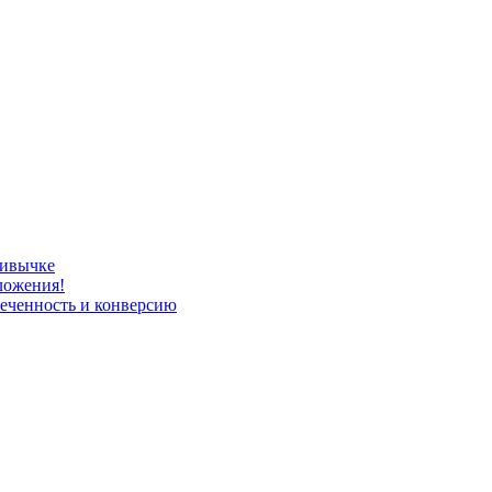
ривычке
ложения!
леченность и конверсию