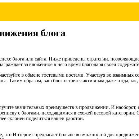
движения блога
пехе блога или сайта. Ниже приведены стратегии, позволяющи
награждает за вложенное в него время благодаря своей содержат
 участвуйте в обмене гостевыми постами. Участвуя во взаимных 
блога. Таким образом, ваш блог остается активным даже тогда, к
получите значительных преимуществ в продвижении. И наоборот, 
ереписку с блогами, находящимися в схожей весовой категории. 
лее склонен поделиться вашей работой.
, что Интернет предлагает больше возможностей для продвижен