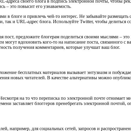
L-адреса своего блога в подпись электронной почты, чтобы ре
сь – это повысит его узнаваемость.
ями в блоге и привлечь чей-то интерес. Не забывайте размещать
и, так и URL-адрес блога. Используйте Twitter, чтобы делиться с
ая пост, предложите блогерам поделиться своими мыслями – это 
и могут вдохновить кого-то на написание поста, связанного с в
тность получения комментариев, которые улучшат ваш блог.
ложение бесплатных материалов вызывает энтузиазм и побуждае
ения новых читателей. В качестве альтернативы можно опублик
Несмотря на то что переписка по электронной почте отнимает м
емени заставляет блоггеров пренебрегать электронной почтой, о
ей, например, для социальных сетей, запросов и распространени