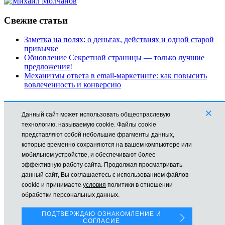
Свежие статьи
Заметка на полях: о деньгах, действиях и одной старой
привычке
Обновление Секретной страницы — только лучшие
предложения!
Механизмы ответа в email-маркетинге: как повысить
вовлеченность и конверсию
Рубрики
×
Данный сайт может использовать общеотраслевую
Автоматизация
технологию, называемую cookie. Файлы cookie
Заработок в Интернете
представляют собой небольшие фрагменты данных,
Новости
которые временно сохраняются на вашем компьютере или
Обучение
мобильном устройстве, и обеспечивают более
Продвижение
эффективную работу сайта. Продолжая просматривать
Технические моменты
данный сайт, Вы соглашаетесь с использованием файлов
cookie и принимаете
условия
политики в отношении
Все права защищены © mikhailmolchanov.ru Молчанов Михаил
обработки персональных данных.
На сайте используется Cookies для наилучшего
представления.
ПОДТВЕРЖДАЮ ОЗНАКОМЛЕНИЕ И
СОГЛАСИЕ
Если Вы продолжаете использовать сайт, мы будем считать,