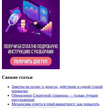
Свежие статьи
Заметка на полях: о деньгах, действиях и одной старой
привычке
Обновление Секретной страницы — только лучшие
предложения!
Механизмы ответа в email-маркетинге: как повысить