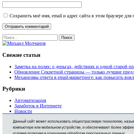
Сохранить моё имя, email и адрес сайта в этом браузере д
Свежие статьи
Заметка на полях: о деньгах, действиях и одной старой п
Обновление Секретной страницы — только лучшие пред
Механизмы ответа в email-маркетинге: как повысить вов
Рубрики
Автоматизация
Заработок в Интернете
Новости
Обучение
Данный сайт может использовать общеотраслевую технологию, называемую cookie. Файлы cookie представляют собой небольшие фрагменты данных, которые временно сохраняются на вашем
Продвижение
Технические моменты
условия
политики в отношении обработки персональных данных.