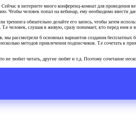
Сейчас в интернете много конференц-комнат для проведения ве
ю. Чтобы человек попал на вебинар, ему необходимо ввести да
 тренинга обязательно делайте его запись, чтобы затем использо
 Т.е человек, слушая в живую, сразу понимает, кто перед ним и 
ов, мы рассмотрели 6 основных вариантов создания бесплатных 
несколько методов привлечения подписчиков. Т.е сочетать к пр
-то не любит читать, другие любят и т.д. Поэтому сочетание не