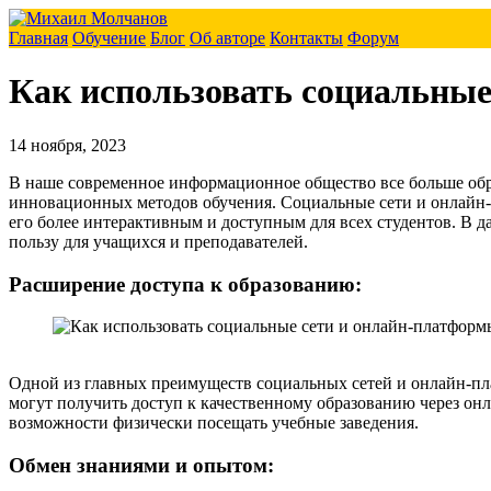
Главная
Обучение
Блог
Об авторе
Контакты
Форум
Как использовать социальные
14 ноября, 2023
В наше современное информационное общество все больше обр
инновационных методов обучения. Социальные сети и онлайн-п
его более интерактивным и доступным для всех студентов. В 
пользу для учащихся и преподавателей.
Расширение доступа к образованию:
Одной из главных преимуществ социальных сетей и онлайн-пла
могут получить доступ к качественному образованию через он
возможности физически посещать учебные заведения.
Обмен знаниями и опытом: