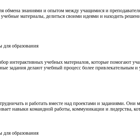
я обмена знаниями и опытом между учащимися и преподавателя
ь учебные материалы, делиться своими идеями и находить решен
бор интерактивных учебных материалов, которые помогают уч
ные задания делают учебный процесс более привлекательным и 
удничать и работать вместе над проектами и заданиями. Они мо
звивает навыки командной работы, коммуникации и лидерства, к