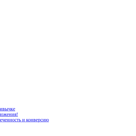
ривычке
ложения!
леченность и конверсию