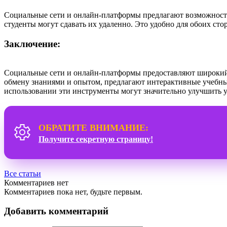
Социальные сети и онлайн-платформы предлагают возможность 
студенты могут сдавать их удаленно. Это удобно для обоих сто
Заключение:
Социальные сети и онлайн-платформы предоставляют широкий 
обмену знаниями и опытом, предлагают интерактивные учебны
использовании эти инструменты могут значительно улучшить у
ОБРАТИТЕ ВНИМАНИЕ:
Получите секретную страницу!
Все статьи
Комментариев нет
Комментариев пока нет, будьте первым.
Добавить комментарий