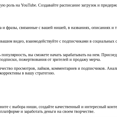
ую роль на YouTube. Создавайте расписание загрузок и придерж
 и фразы, связанные с вашей нишей, в названиях, описаниях и 
вашим видео, взаимодействуйте с подписчиками в социальных сет
ь популярность, вы сможете начать зарабатывать на нем. Присое
подписки, пожертвования от зрителей и продажу мерча.
ичество просмотров, лайков, комментариев и подписчиков. Анали
 коррективы в вашу стратегию.
чните с выбора ниши, создайте качественный и интересный конте
латформе и заработать деньги на своем творчестве.