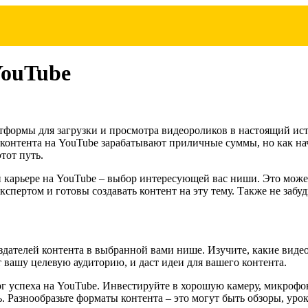
YouTube
тформы для загрузки и просмотра видеороликов в настоящий исто
контента на YouTube зарабатывают приличные суммы, но как нач
тот путь.
карьере на YouTube – выбор интересующей вас ниши. Это может 
кспертом и готовы создавать контент на эту тему. Также не забу
ателей контента в выбранной вами нише. Изучите, какие видео
 вашу целевую аудиторию, и даст идеи для вашего контента.
лог успеха на YouTube. Инвестируйте в хорошую камеру, микроф
 Разнообразьте форматы контента – это могут быть обзоры, урок