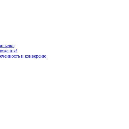
ривычке
ложения!
леченность и конверсию