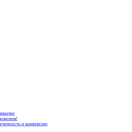
ривычке
ложения!
леченность и конверсию