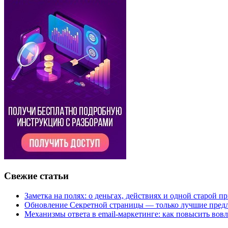
Свежие статьи
Заметка на полях: о деньгах, действиях и одной старой п
Обновление Секретной страницы — только лучшие пред
Механизмы ответа в email-маркетинге: как повысить вов