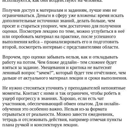
используются, как они воздействуют на человека.
Получив доступ к материалам и заданиям, лучше ими не
ограничиваться. Деньги в сферу уже вложены: время искать
дополнительные источники знаний, делать больше, чем
просят и стараться упорнее, чем достаточно для получения
оценки. Посмотрев лекцию по теме, можно углубиться в неё
или опробовать материал на практике, после успешного
выполнения кейса – проанализировать его и подготовить
второй, посмотреть интервью с представителями области.
Впрочем, про оценки забывать нельзя, как и откладывать
работу на потом. Чем ближе дедлайн– тем сложнее будет
взяться за задание. Увещевания и критика не вытеснят
ленивый вопрос “зачем?”, который будет тем отчётливее, чем
дальше от актуального материал лекции и сроки выполнения.
Не нужно стесняться уточнять у преподавателей непонятные
моменты. Контакт с ними и так ограничен, чтобы робеть в
ущерб прогрессу в знаниях. Хорошо, если есть чат
участников, обеспечивающий обмен опытом. Для онлайн-
обучения это особенно важно. Нельзя из-за формата
отрываться от реальности. Можно завести ежедневник,
тетрадь и отслеживать действия, например отмечая пункты
плана ручкой и конспектируя лекции.