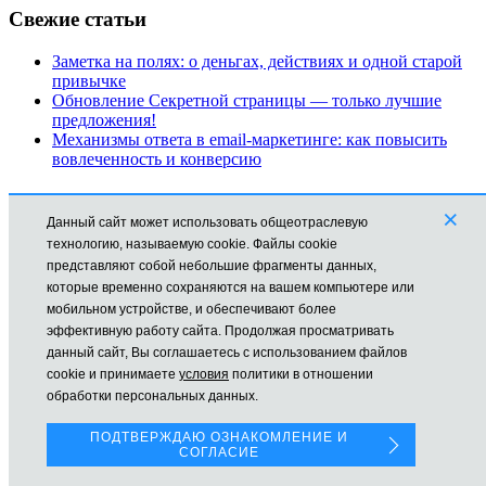
Свежие статьи
Заметка на полях: о деньгах, действиях и одной старой
привычке
Обновление Секретной страницы — только лучшие
предложения!
Механизмы ответа в email-маркетинге: как повысить
вовлеченность и конверсию
Рубрики
×
Данный сайт может использовать общеотраслевую
Автоматизация
технологию, называемую cookie. Файлы cookie
Заработок в Интернете
представляют собой небольшие фрагменты данных,
Новости
которые временно сохраняются на вашем компьютере или
Обучение
мобильном устройстве, и обеспечивают более
Продвижение
эффективную работу сайта. Продолжая просматривать
Технические моменты
данный сайт, Вы соглашаетесь с использованием файлов
cookie и принимаете
условия
политики в отношении
Все права защищены © mikhailmolchanov.ru Молчанов Михаил
обработки персональных данных.
На сайте используется Cookies для наилучшего
представления.
ПОДТВЕРЖДАЮ ОЗНАКОМЛЕНИЕ И
СОГЛАСИЕ
Если Вы продолжаете использовать сайт, мы будем считать,
что Вас это устраивает.