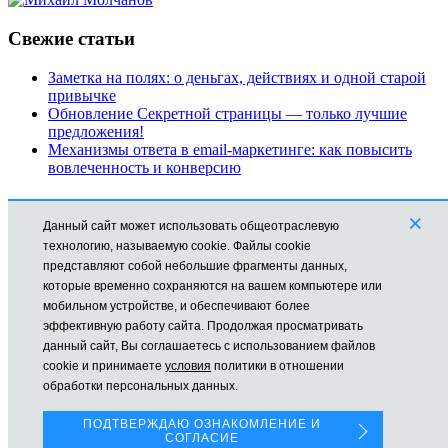
Свежие статьи
Заметка на полях: о деньгах, действиях и одной старой
привычке
Обновление Секретной страницы — только лучшие
предложения!
Механизмы ответа в email-маркетинге: как повысить
вовлеченность и конверсию
Рубрики
×
Данный сайт может использовать общеотраслевую
Автоматизация
технологию, называемую cookie. Файлы cookie
Заработок в Интернете
представляют собой небольшие фрагменты данных,
Новости
которые временно сохраняются на вашем компьютере или
Обучение
мобильном устройстве, и обеспечивают более
Продвижение
эффективную работу сайта. Продолжая просматривать
Технические моменты
данный сайт, Вы соглашаетесь с использованием файлов
cookie и принимаете
условия
политики в отношении
Все права защищены © mikhailmolchanov.ru Молчанов Михаил
обработки персональных данных.
На сайте используется Cookies для наилучшего
представления.
ПОДТВЕРЖДАЮ ОЗНАКОМЛЕНИЕ И
СОГЛАСИЕ
Если Вы продолжаете использовать сайт, мы будем считать,