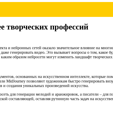
ее творческих профессий
екта и нейронных сетей оказало значительное влияние на многи
и даже генерировать видео. Это вызывает вопросы о том, какое б
 каким образом нейросети могут изменить ландшафт творческих
ументов, основанных на искусственном интеллекте, которые по
и MidJourney позволяют художникам быстро генерировать визуа
 и создания уникальных произведений искусства.
осеть для генерации мелодий и аранжировок, а писатели – для 
ской составляющей, оставляя рутинную часть задач на искусств