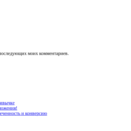
ля последующих моих комментариев.
ривычке
ложения!
леченность и конверсию