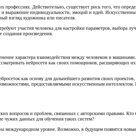
их профессиях. Действительно, существует риск того, что опре
, но и выражение индивидуальности, эмоций и идей. Искусственн
ный взгляд художника или писателя.
ребуют участия человека для настройки параметров, выбора луч
е создания произведения.
енение характера взаимодействия между человеком и машинами
ассматривать нейросети как своих помощников, расширяющих и
ейросеток как основу для дальнейшего развития своих проектов
можностями, предоставляемыми искусственным интеллектом. Пи
ких вопросов и проблем, связанных с авторскими правами. Кто б
ие чужих данных для обучения таких систем?
на международном уровне. Возможно, в будущем появятся новы