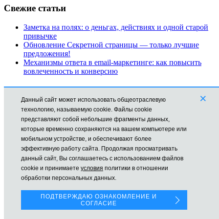
Свежие статьи
Заметка на полях: о деньгах, действиях и одной старой
привычке
Обновление Секретной страницы — только лучшие
предложения!
Механизмы ответа в email-маркетинге: как повысить
вовлеченность и конверсию
Рубрики
×
Данный сайт может использовать общеотраслевую
Автоматизация
технологию, называемую cookie. Файлы cookie
Заработок в Интернете
представляют собой небольшие фрагменты данных,
Новости
которые временно сохраняются на вашем компьютере или
Обучение
мобильном устройстве, и обеспечивают более
Продвижение
эффективную работу сайта. Продолжая просматривать
Технические моменты
данный сайт, Вы соглашаетесь с использованием файлов
cookie и принимаете
условия
политики в отношении
Все права защищены © mikhailmolchanov.ru Молчанов Михаил
обработки персональных данных.
На сайте используется Cookies для наилучшего
представления.
ПОДТВЕРЖДАЮ ОЗНАКОМЛЕНИЕ И
СОГЛАСИЕ
Если Вы продолжаете использовать сайт, мы будем считать,
что Вас это устраивает.