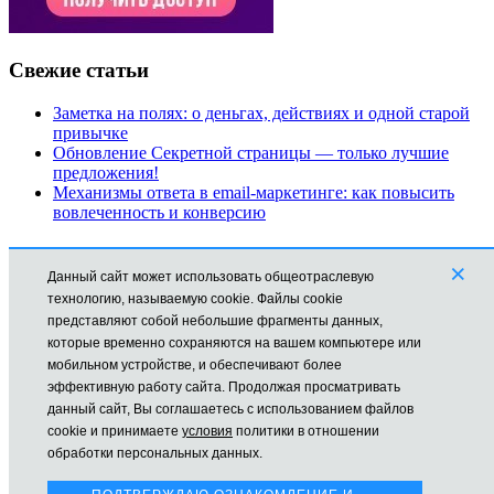
Свежие статьи
Заметка на полях: о деньгах, действиях и одной старой
привычке
Обновление Секретной страницы — только лучшие
предложения!
Механизмы ответа в email-маркетинге: как повысить
вовлеченность и конверсию
Рубрики
×
Данный сайт может использовать общеотраслевую
Автоматизация
технологию, называемую cookie. Файлы cookie
Заработок в Интернете
представляют собой небольшие фрагменты данных,
Новости
которые временно сохраняются на вашем компьютере или
Обучение
мобильном устройстве, и обеспечивают более
Продвижение
эффективную работу сайта. Продолжая просматривать
Технические моменты
данный сайт, Вы соглашаетесь с использованием файлов
cookie и принимаете
условия
политики в отношении
Все права защищены © mikhailmolchanov.ru Молчанов Михаил
обработки персональных данных.
На сайте используется Cookies для наилучшего
представления.